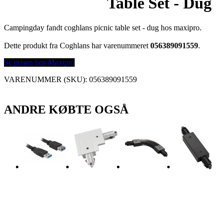
Table Set - Dug
Campingday fandt coghlans picnic table set - dug hos maxipro.
Dette produkt fra Coghlans har varenummeret
056389091559
.
Se prisen hos Maxipro
VARENUMMER (SKU):
056389091559
ANDRE KØBTE OGSÅ