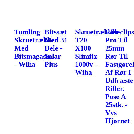
Tumling
Bitssæt
Skruetrækker
Rilleclips
Skruetrækker
Med 31
T20
Pro Til
Med
Dele -
X100
25mm
Bitsmagasin
Solar
Slimfix
Rør Til
- Wiha
Plus
1000v -
Fastgørel
Wiha
Af Rør I
Udfræste
Riller.
Pose A
25stk. -
Vvs
Hjørnet