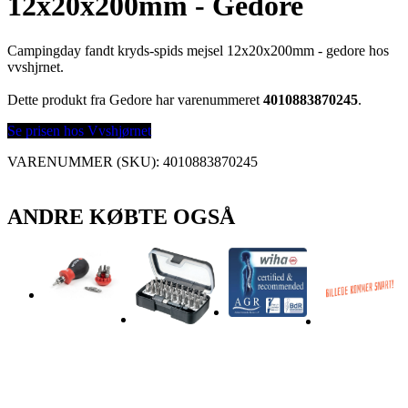
12x20x200mm - Gedore
Campingday fandt kryds-spids mejsel 12x20x200mm - gedore hos
vvshjrnet.
Dette produkt fra Gedore har varenummeret
4010883870245
.
Se prisen hos Vvshjørnet
VARENUMMER (SKU):
4010883870245
ANDRE KØBTE OGSÅ