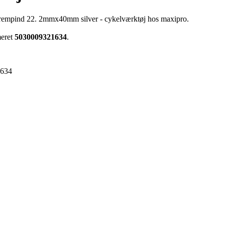
frempind 22. 2mmx40mm silver - cykelværktøj hos maxipro.
meret
5030009321634
.
1634