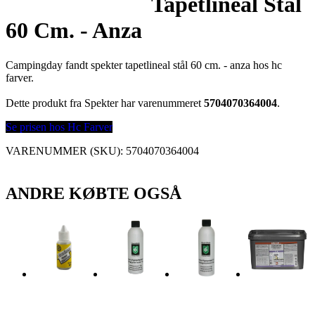
Tapetlineal Stål
60 Cm. - Anza
Campingday fandt spekter tapetlineal stål 60 cm. - anza hos hc
farver.
Dette produkt fra Spekter har varenummeret
5704070364004
.
Se prisen hos Hc Farver
VARENUMMER (SKU):
5704070364004
ANDRE KØBTE OGSÅ