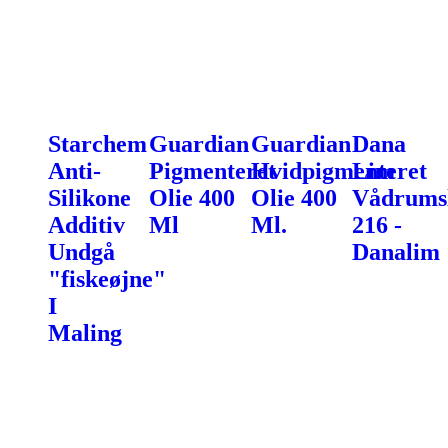
Starchem
Guardian
Guardian
Dana
Anti-
Pigmenteret
Hvidpigmenteret
Lim
Silikone
Olie 400
Olie 400
Vådrums
Additiv
Ml
Ml.
216 -
Undgå
Danalim
"fiskeøjne"
I
Maling