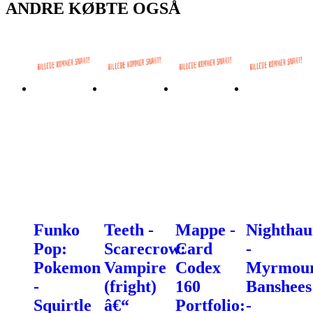
ANDRE KØBTE OGSÅ
Funko
Teeth -
Mappe -
Nighthau
Pop:
Scarecrow:
Card
-
Pokemon
Vampire
Codex
Myrmou
-
(fright)
160
Banshees
Squirtle
â€“
Portfolio:
-