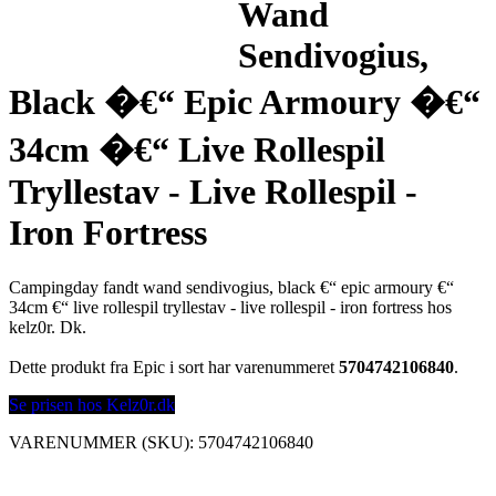
Wand
Sendivogius,
Black �€“ Epic Armoury �€“
34cm �€“ Live Rollespil
Tryllestav - Live Rollespil -
Iron Fortress
Campingday fandt wand sendivogius, black €“ epic armoury €“
34cm €“ live rollespil tryllestav - live rollespil - iron fortress hos
kelz0r. Dk.
Dette produkt fra Epic i sort har varenummeret
5704742106840
.
Se prisen hos Kelz0r.dk
VARENUMMER (SKU):
5704742106840