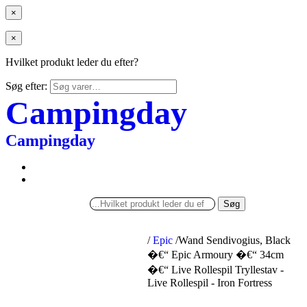
×
×
Hvilket produkt leder du efter?
Søg efter:
Campingday
Campingday
Søg
/
Epic
/
Wand Sendivogius, Black
�€“ Epic Armoury �€“ 34cm
�€“ Live Rollespil Tryllestav -
Live Rollespil - Iron Fortress