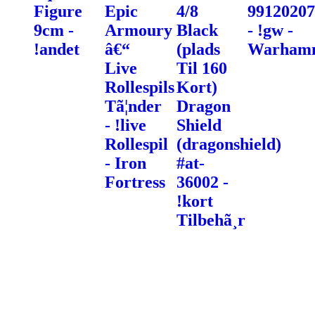
Figure
Epic
4/8
99120207
9cm -
Armoury
Black
- !gw -
!andet
â€“
(plads
Warham
Live
Til 160
Rollespils
Kort)
Tã¦nder
Dragon
- !live
Shield
Rollespil
(dragonshield)
- Iron
#at-
Fortress
36002 -
!kort
Tilbehã¸r