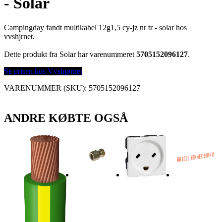
- Solar
Campingday fandt multikabel 12g1,5 cy-jz nr tr - solar hos
vvshjrnet.
Dette produkt fra Solar har varenummeret
5705152096127
.
Se prisen hos Vvshjørnet
VARENUMMER (SKU):
5705152096127
ANDRE KØBTE OGSÅ