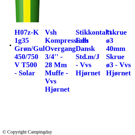
H07z-K
Vsh
Stikkontakt
*skrue
1g35
Kompressions
Edb
ø3
Grøn/Gul
Overgang
Dansk
40mm
450/750
3/4'' -
Std.m/J
Skrue
V T500
28 Mm
- Vvs
ø3 - Vvs
- Solar
Muffe -
Hjørnet
Hjørnet
Vvs
Hjørnet
© Copyright Campingday