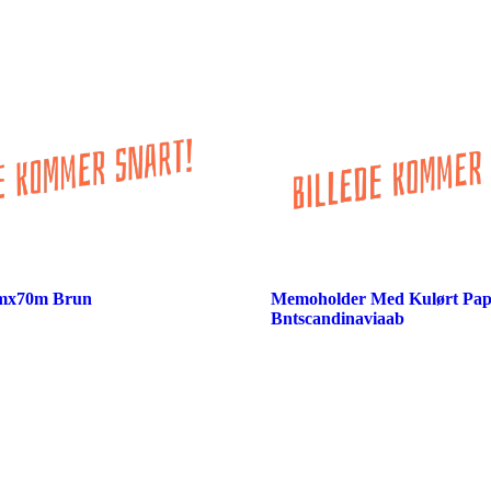
cmx70m Brun
Memoholder Med Kulørt Papi
Bntscandinaviaab