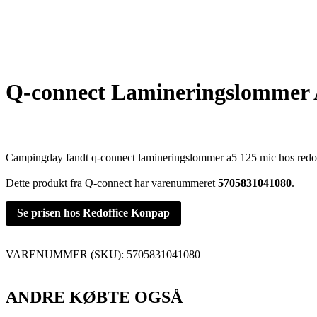
Q-connect Lamineringslommer 
Campingday fandt q-connect lamineringslommer a5 125 mic hos redo
Dette produkt fra Q-connect har varenummeret
5705831041080
.
Se prisen hos Redoffice Konpap
VARENUMMER (SKU):
5705831041080
ANDRE KØBTE OGSÅ