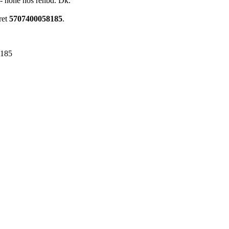
- none hos renbd. Dk.
ret
5707400058185
.
8185