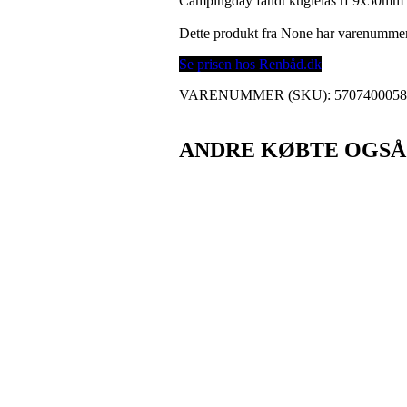
Campingday fandt kuglelås rf 9x50mm 
Dette produkt fra None har varenumme
Se prisen hos Renbåd.dk
VARENUMMER (SKU):
570740005
ANDRE KØBTE OGSÅ