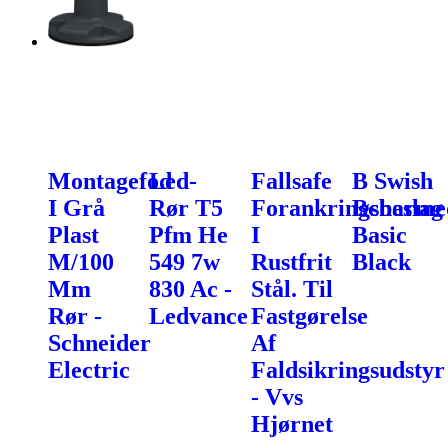
Montagefod
Led-
Fallsafe
B Swish
I Grå
Rør T5
Forankringsbeslag
Bcharme
Plast
Pfm He
I
Basic
M/100
549 7w
Rustfrit
Black
Mm
830 Ac -
Stål. Til
Rør -
Ledvance
Fastgørelse
Schneider
Af
Electric
Faldsikringsudstyr
- Vvs
Hjørnet