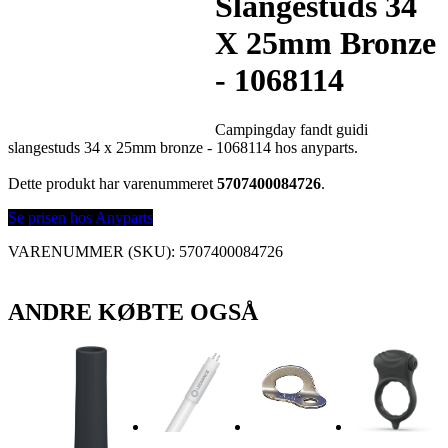
Slangestuds 34
X 25mm Bronze
- 1068114
Campingday fandt guidi
slangestuds 34 x 25mm bronze - 1068114 hos anyparts.
Dette produkt har varenummeret
5707400084726
.
Se prisen hos Anyparts
VARENUMMER (SKU):
5707400084726
ANDRE KØBTE OGSÅ