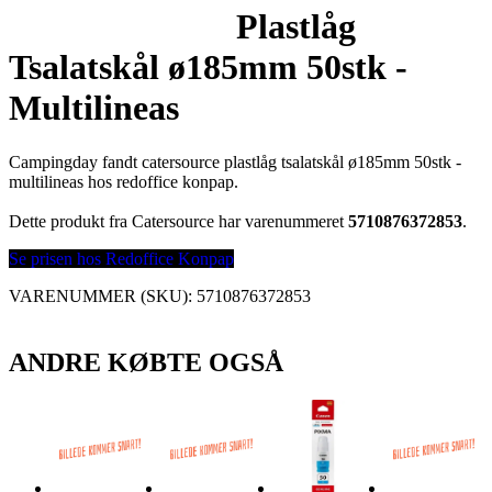
Plastlåg
Tsalatskål ø185mm 50stk -
Multilineas
Campingday fandt catersource plastlåg tsalatskål ø185mm 50stk -
multilineas hos redoffice konpap.
Dette produkt fra Catersource har varenummeret
5710876372853
.
Se prisen hos Redoffice Konpap
VARENUMMER (SKU):
5710876372853
ANDRE KØBTE OGSÅ