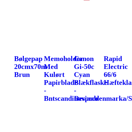
Bølgepap
Memoholder
Canon
Rapid
20cmx70m
Med
Gi-50c
Electric
Brun
Kulørt
Cyan
66/6
Papirblade
Blækflaske
Hæftekl
-
-
Bntscandinaviaab
Despecdenmarka/S