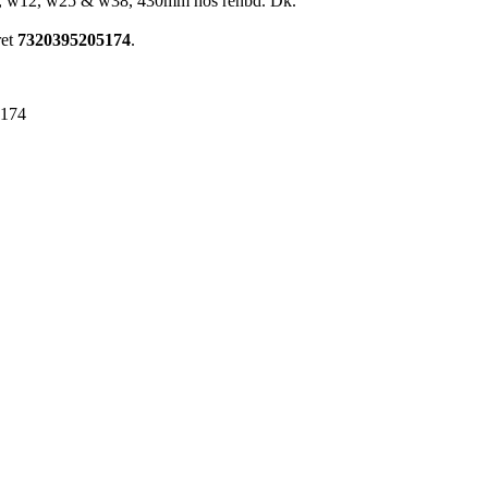
0, w12, w25 & w38, 430mm hos renbd. Dk.
ret
7320395205174
.
5174