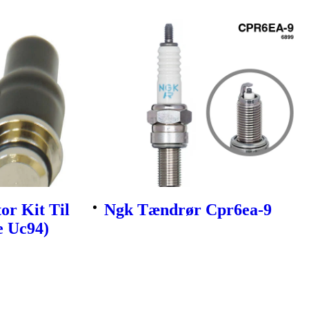
or Kit Til
Ngk Tændrør Cpr6ea-9
e Uc94)