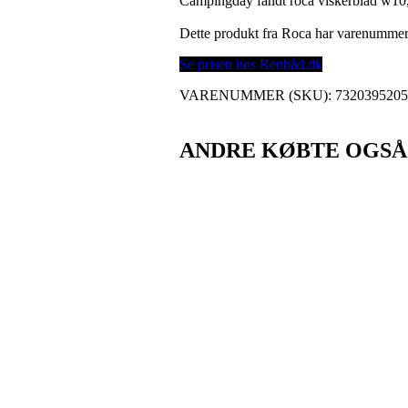
Campingday fandt roca viskerblad w1
Dette produkt fra Roca har varenumme
Se prisen hos Renbåd.dk
VARENUMMER (SKU):
732039520
ANDRE KØBTE OGSÅ