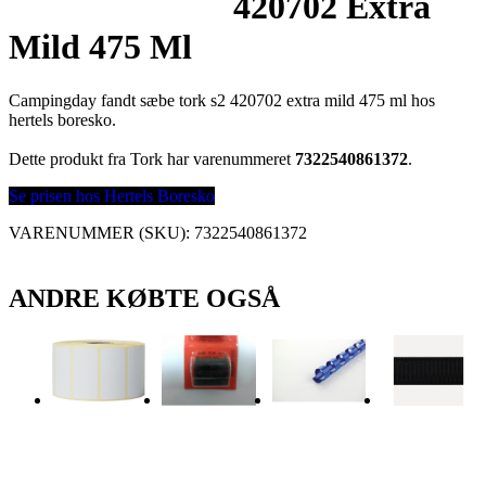
420702 Extra
Mild 475 Ml
Campingday fandt sæbe tork s2 420702 extra mild 475 ml hos
hertels boresko.
Dette produkt fra Tork har varenummeret
7322540861372
.
Se prisen hos Hertels Boresko
VARENUMMER (SKU):
7322540861372
ANDRE KØBTE OGSÅ