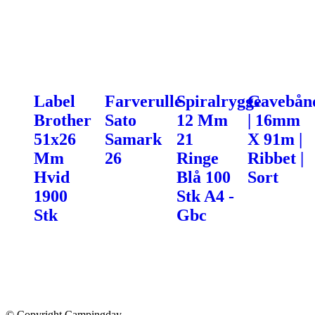
Label
Farverulle
Spiralrygge
Gavebån
Brother
Sato
12 Mm
| 16mm
51x26
Samark
21
X 91m |
Mm
26
Ringe
Ribbet |
Hvid
Blå 100
Sort
1900
Stk A4 -
Stk
Gbc
© Copyright Campingday