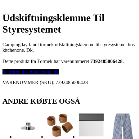
Udskiftningsklemme Til
Styresystemet
Campingday fandt tormek udskiftningsklemme til styresystemet hos
kitchenone. Dk.
Dette produkt fra Tormek har varenummeret
7392485006428
.
Se prisen hos Kitchenone.dk
VARENUMMER (SKU):
7392485006428
ANDRE KØBTE OGSÅ