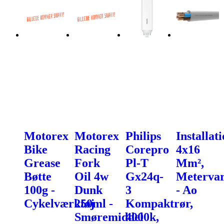
Motorex
Motorex
Philips
Installat
Bike
Racing
Corepro
4x16
Grease
Fork
Pl-T
Mm²,
Bøtte
Oil 4w
Gx24q-
Meterva
100g -
Dunk
3
- Ao
Cykelværktøj
250ml -
Kompaktrør,
Smøremiddel
4000k,