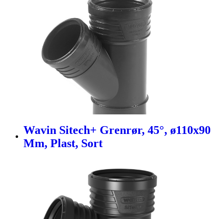
Wavin Sitech+ Grenrør, 45°, ø110x90
Mm, Plast, Sort