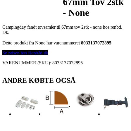
67mm Tov 2stk
- None
Campingday fandt tovsamler til 67mm tov 2stk - none hos renbd.
Dk.
Dette produkt fra None har varenummeret
8033137072895
.
Se prisen hos Renbåd.dk
VARENUMMER (SKU):
8033137072895
ANDRE KØBTE OGSÅ