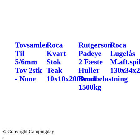
Tovsamler
Roca
Rutgerson
Roca
Til
Kvart
Padeye
Lugelås
5/6mm
Stok
2 Fæste
M.aft.spi
Tov 2stk
Teak
Huller
130x34x
- None
10x10x2000mm
Brudbelastning
1500kg
© Copyright Campingday