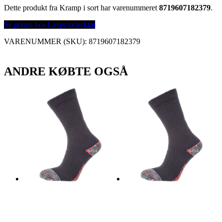
Dette produkt fra Kramp i sort har varenummeret
8719607182379
.
Se prisen hos Lavprisværktøj
VARENUMMER (SKU):
8719607182379
ANDRE KØBTE OGSÅ