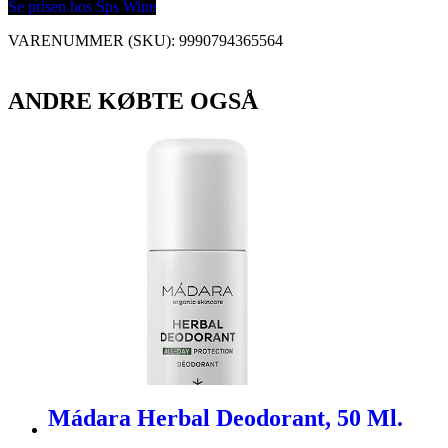
Se prisen hos Sps Wine
VARENUMMER (SKU):
9990794365564
ANDRE KØBTE OGSÅ
Mádara Herbal Deodorant, 50 Ml.