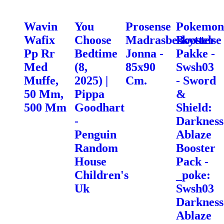
Wavin
You
Prosense
Pokemon
Wafix
Choose
Madrasbeskyttelse
Booster
Pp Rr
Bedtime
Jonna -
Pakke -
Med
(8,
85x90
Swsh03
Muffe,
2025) |
Cm.
- Sword
50 Mm,
Pippa
&
500 Mm
Goodhart
Shield:
-
Darkness
Penguin
Ablaze
Random
Booster
House
Pack -
Children's
_poke:
Uk
Swsh03
Darkness
Ablaze