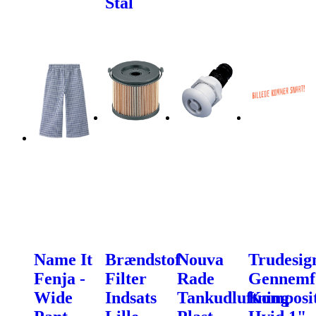
Stål
Name It
Brændstof
Nouva
Trudesig
Fenja -
Filter
Rade
Gennemf
Wide
Indsats
Tankudluftning
Komposi