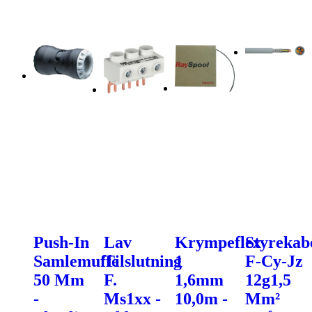
Push-In
Lav
Krympeflex
Styrekab
Samlemuffe
Tilslutning
1
F-Cy-Jz
50 Mm
F.
1,6mm
12g1,5
-
Ms1xx -
10,0m -
Mm²