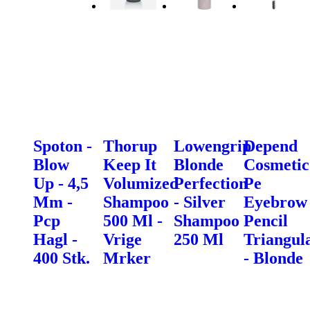
Spoton -
Thorup
Lowengrip
Depend
Blow
Keep It
Blonde
Cosmetic
Up - 4,5
Volumized
Perfection
Pe
Mm -
Shampoo
- Silver
Eyebrow
Pcp
500 Ml -
Shampoo
Pencil
Hagl -
Vrige
250 Ml
Triangul
400 Stk.
Mrker
- Blonde