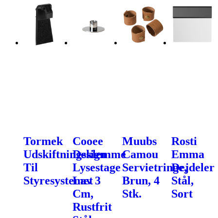
Tormek
Cooee
Muubs
Rosti
Udskiftningsklemme
Design
Camou
Emma
Til
Lysestage
Servietringe,
Dejdeler
Styresystemet
Lav 3
Brun, 4
Stål,
Cm,
Stk.
Sort
Rustfrit