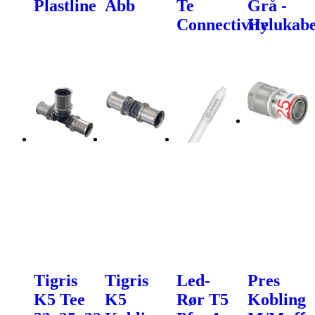
Plastline
Abb
Te
Grå -
Connectivity
Helukabe
Tigris
Tigris
Led-
Pres
K5 Tee
K5
Rør T5
Kobling