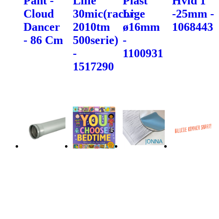
Pant -
Lille
Plast
Hvid 1"
Cloud
30mic(racor
Lige
-25mm -
Dancer
2010tm
ø16mm
1068443
- 86 Cm
500serie)
-
-
1100931
1517290