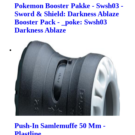
Pokemon Booster Pakke - Swsh03 -
Sword & Shield: Darkness Ablaze
Booster Pack - _poke: Swsh03
Darkness Ablaze
Push-In Samlemuffe 50 Mm -
Plastline