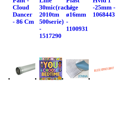
Pant -
Lille
Plast
Hvid 1"
Cloud
30mic(racor
Lige
-25mm -
Dancer
2010tm
ø16mm
1068443
- 86 Cm
500serie)
-
-
1100931
1517290