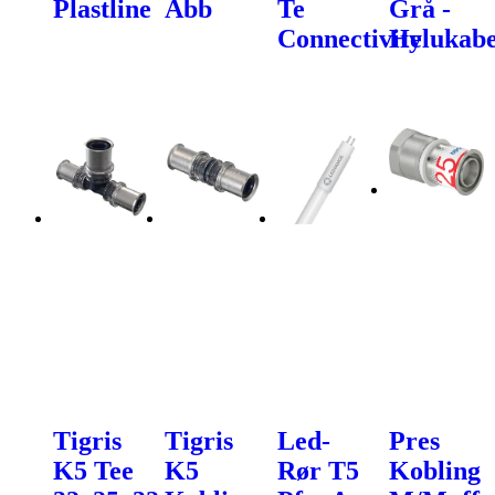
Plastline
Abb
Te
Grå -
Connectivity
Helukabe
Tigris
Tigris
Led-
Pres
K5 Tee
K5
Rør T5
Kobling