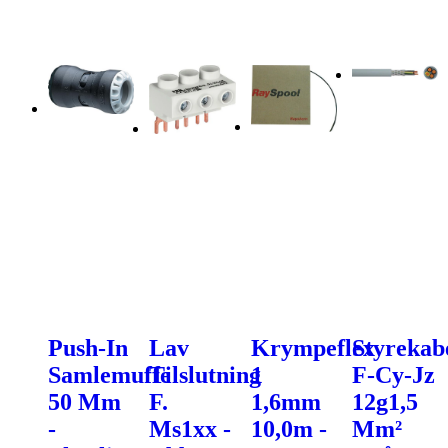
Push-In
Lav
Krympeflex
Styrekab
Samlemuffe
Tilslutning
1
F-Cy-Jz
50 Mm
F.
1,6mm
12g1,5
-
Ms1xx -
10,0m -
Mm²