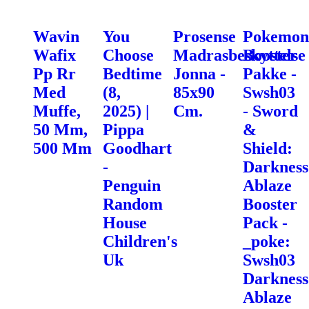
Wavin
You
Prosense
Pokemon
Wafix
Choose
Madrasbeskyttelse
Booster
Pp Rr
Bedtime
Jonna -
Pakke -
Med
(8,
85x90
Swsh03
Muffe,
2025) |
Cm.
- Sword
50 Mm,
Pippa
&
500 Mm
Goodhart
Shield:
-
Darkness
Penguin
Ablaze
Random
Booster
House
Pack -
Children's
_poke:
Uk
Swsh03
Darkness
Ablaze