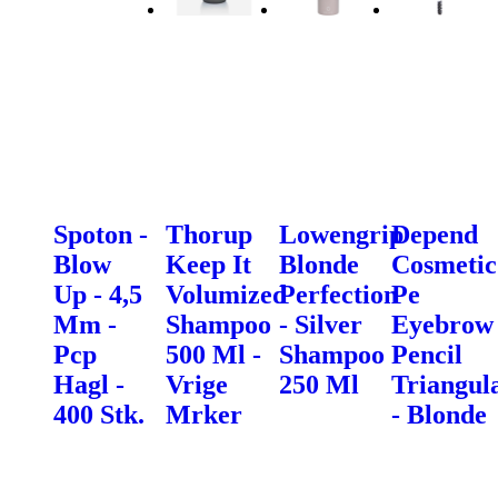
Spoton -
Thorup
Lowengrip
Depend
Blow
Keep It
Blonde
Cosmetic
Up - 4,5
Volumized
Perfection
Pe
Mm -
Shampoo
- Silver
Eyebrow
Pcp
500 Ml -
Shampoo
Pencil
Hagl -
Vrige
250 Ml
Triangul
400 Stk.
Mrker
- Blonde