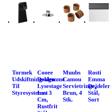
Tormek
Cooee
Muubs
Rosti
Udskiftningsklemme
Design
Camou
Emma
Til
Lysestage
Servietringe,
Dejdeler
Styresystemet
Lav 3
Brun, 4
Stål,
Cm,
Stk.
Sort
Rustfrit