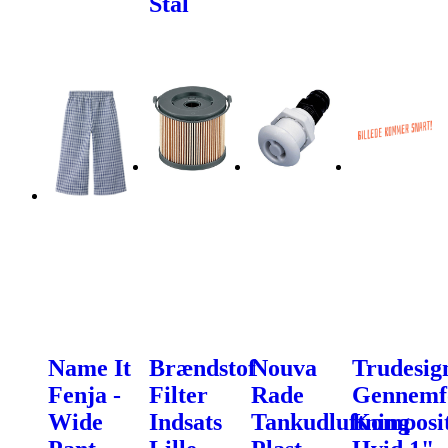
Stål
Name It
Brændstof
Nouva
Trudesig
Fenja -
Filter
Rade
Gennemf
Wide
Indsats
Tankudluftning
Komposi