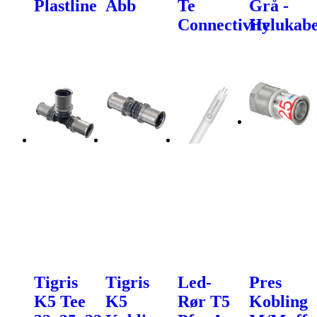
Plastline
Abb
Te
Grå -
Connectivity
Helukabe
Tigris
Tigris
Led-
Pres
K5 Tee
K5
Rør T5
Kobling