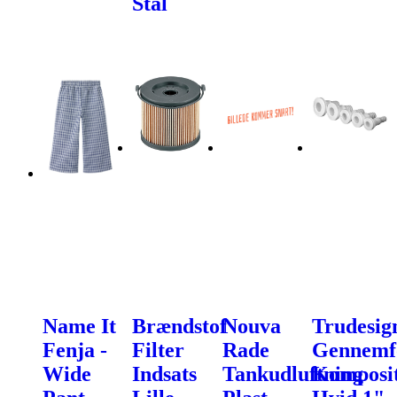
Stål
Name It
Brændstof
Nouva
Trudesig
Fenja -
Filter
Rade
Gennemf
Wide
Indsats
Tankudluftning
Komposi