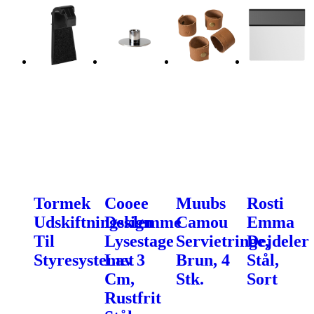
Tormek
Cooee
Muubs
Rosti
Udskiftningsklemme
Design
Camou
Emma
Til
Lysestage
Servietringe,
Dejdeler
Styresystemet
Lav 3
Brun, 4
Stål,
Cm,
Stk.
Sort
Rustfrit