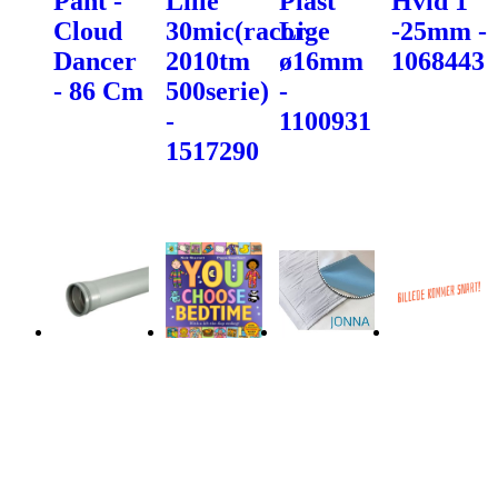
Pant -
Lille
Plast
Hvid 1"
Cloud
30mic(racor
Lige
-25mm -
Dancer
2010tm
ø16mm
1068443
- 86 Cm
500serie)
-
-
1100931
1517290