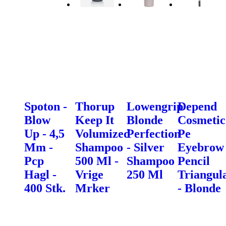
Spoton -
Thorup
Lowengrip
Depend
Blow
Keep It
Blonde
Cosmetic
Up - 4,5
Volumized
Perfection
Pe
Mm -
Shampoo
- Silver
Eyebrow
Pcp
500 Ml -
Shampoo
Pencil
Hagl -
Vrige
250 Ml
Triangul
400 Stk.
Mrker
- Blonde