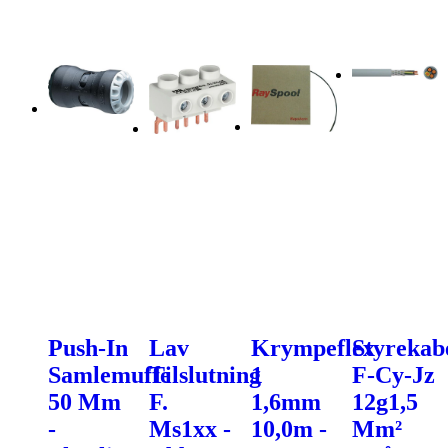
Push-In
Lav
Krympeflex
Styrekab
Samlemuffe
Tilslutning
1
F-Cy-Jz
50 Mm
F.
1,6mm
12g1,5
-
Ms1xx -
10,0m -
Mm²