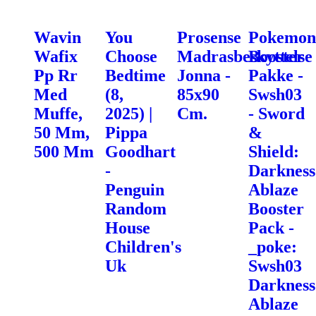
Wavin
You
Prosense
Pokemon
Wafix
Choose
Madrasbeskyttelse
Booster
Pp Rr
Bedtime
Jonna -
Pakke -
Med
(8,
85x90
Swsh03
Muffe,
2025) |
Cm.
- Sword
50 Mm,
Pippa
&
500 Mm
Goodhart
Shield:
-
Darkness
Penguin
Ablaze
Random
Booster
House
Pack -
Children's
_poke:
Uk
Swsh03
Darkness
Ablaze