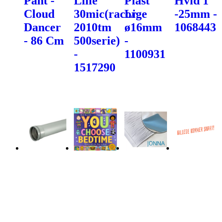
Pant -
Lille
Plast
Hvid 1"
Cloud
30mic(racor
Lige
-25mm -
Dancer
2010tm
ø16mm
1068443
- 86 Cm
500serie)
-
-
1100931
1517290