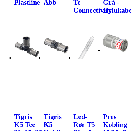
Plastline
Abb
Te
Grå -
Connectivity
Helukabe
Tigris
Tigris
Led-
Pres
K5 Tee
K5
Rør T5
Kobling