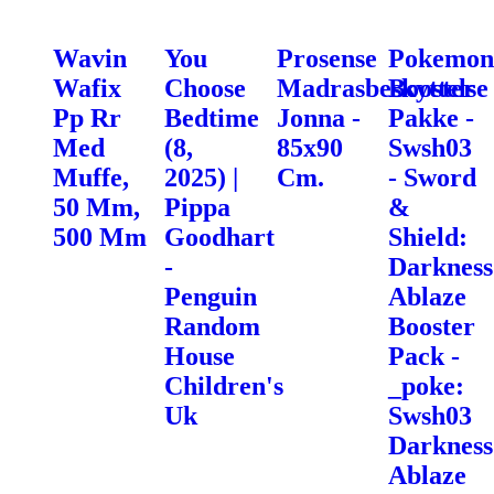
Wavin
You
Prosense
Pokemon
Wafix
Choose
Madrasbeskyttelse
Booster
Pp Rr
Bedtime
Jonna -
Pakke -
Med
(8,
85x90
Swsh03
Muffe,
2025) |
Cm.
- Sword
50 Mm,
Pippa
&
500 Mm
Goodhart
Shield:
-
Darkness
Penguin
Ablaze
Random
Booster
House
Pack -
Children's
_poke:
Uk
Swsh03
Darkness
Ablaze