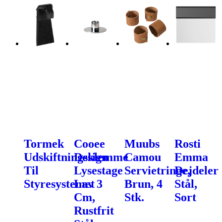
Tormek
Cooee
Muubs
Rosti
Udskiftningsklemme
Design
Camou
Emma
Til
Lysestage
Servietringe,
Dejdeler
Styresystemet
Lav 3
Brun, 4
Stål,
Cm,
Stk.
Sort
Rustfrit