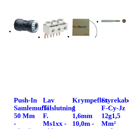
Push-In
Lav
Krympeflex
Styrekab
Samlemuffe
Tilslutning
1
F-Cy-Jz
50 Mm
F.
1,6mm
12g1,5
-
Ms1xx -
10,0m -
Mm²