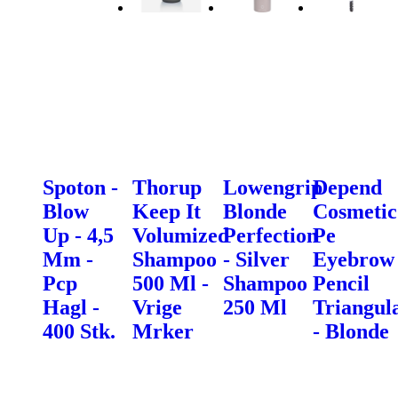
Spoton -
Thorup
Lowengrip
Depend
Blow
Keep It
Blonde
Cosmetic
Up - 4,5
Volumized
Perfection
Pe
Mm -
Shampoo
- Silver
Eyebrow
Pcp
500 Ml -
Shampoo
Pencil
Hagl -
Vrige
250 Ml
Triangul
400 Stk.
Mrker
- Blonde