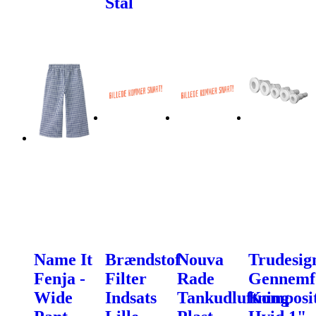
Stål
Name It
Brændstof
Nouva
Trudesig
Fenja -
Filter
Rade
Gennemf
Wide
Indsats
Tankudluftning
Komposi