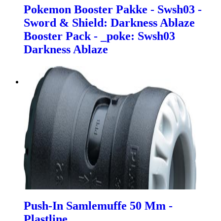
Pokemon Booster Pakke - Swsh03 -
Sword & Shield: Darkness Ablaze
Booster Pack - _poke: Swsh03
Darkness Ablaze
Push-In Samlemuffe 50 Mm -
Plastline