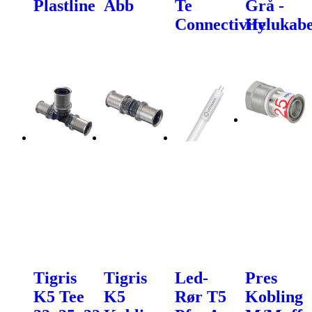
Plastline
Abb
Te
Grå -
Connectivity
Helukabe
Tigris
Tigris
Led-
Pres
K5 Tee
K5
Rør T5
Kobling