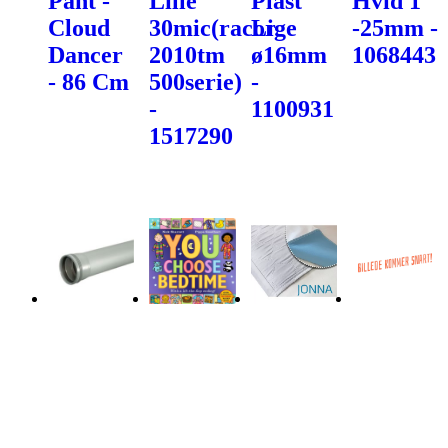
Pant -
Lille
Plast
Hvid 1"
Cloud
30mic(racor
Lige
-25mm -
Dancer
2010tm
ø16mm
1068443
- 86 Cm
500serie)
-
-
1100931
1517290