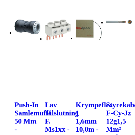
Push-In
Lav
Krympeflex
Styrekab
Samlemuffe
Tilslutning
1
F-Cy-Jz
50 Mm
F.
1,6mm
12g1,5
-
Ms1xx -
10,0m -
Mm²