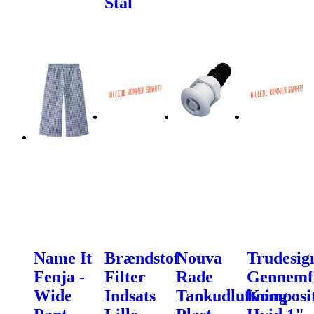
Stål
Name It
Brændstof
Nouva
Trudesig
Fenja -
Filter
Rade
Gennemf
Wide
Indsats
Tankudluftning
Komposi