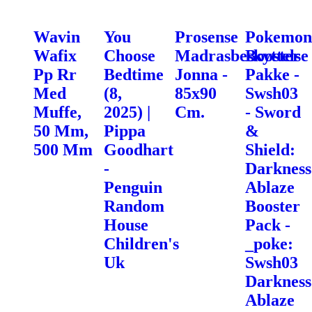
Wavin
You
Prosense
Pokemon
Wafix
Choose
Madrasbeskyttelse
Booster
Pp Rr
Bedtime
Jonna -
Pakke -
Med
(8,
85x90
Swsh03
Muffe,
2025) |
Cm.
- Sword
50 Mm,
Pippa
&
500 Mm
Goodhart
Shield:
-
Darkness
Penguin
Ablaze
Random
Booster
House
Pack -
Children's
_poke:
Uk
Swsh03
Darkness
Ablaze