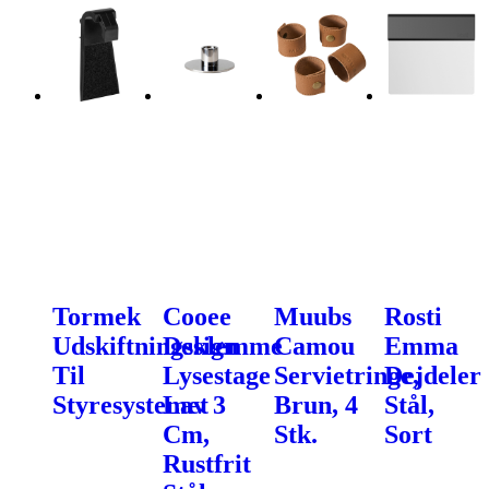
Tormek
Cooee
Muubs
Rosti
Udskiftningsklemme
Design
Camou
Emma
Til
Lysestage
Servietringe,
Dejdeler
Styresystemet
Lav 3
Brun, 4
Stål,
Cm,
Stk.
Sort
Rustfrit