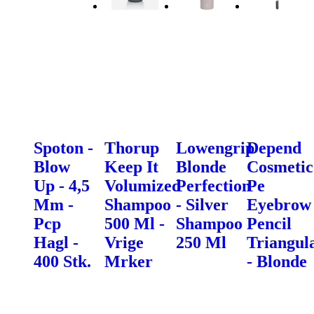
Spoton -
Thorup
Lowengrip
Depend
Blow
Keep It
Blonde
Cosmetic
Up - 4,5
Volumized
Perfection
Pe
Mm -
Shampoo
- Silver
Eyebrow
Pcp
500 Ml -
Shampoo
Pencil
Hagl -
Vrige
250 Ml
Triangul
400 Stk.
Mrker
- Blonde