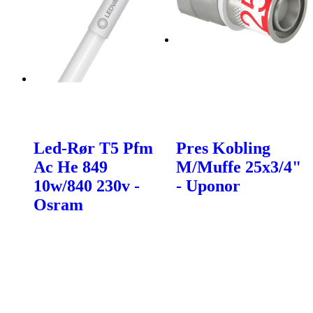
Led-Rør T5 Pfm
Pres Kobling
Ac He 849
M/Muffe 25x3/4"
10w/840 230v -
- Uponor
Osram