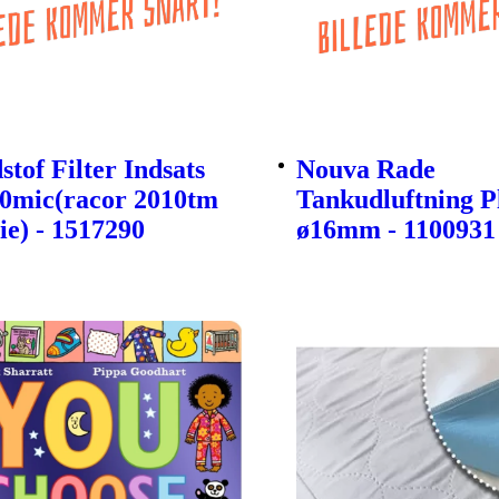
tof Filter Indsats
Nouva Rade
30mic(racor 2010tm
Tankudluftning P
ie) - 1517290
ø16mm - 1100931