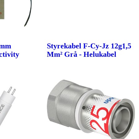
6mm
Styrekabel F-Cy-Jz 12g1,5
tivity
Mm² Grå - Helukabel