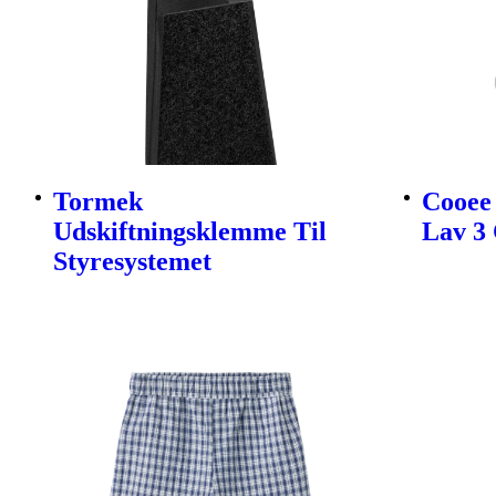
Tormek
Cooee 
Udskiftningsklemme Til
Lav 3 
Styresystemet