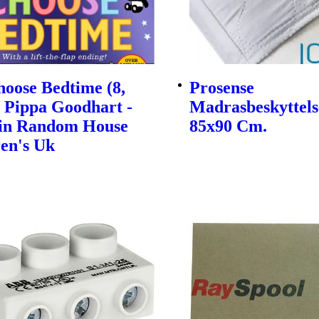
oose Bedtime (8,
Prosense
| Pippa Goodhart -
Madrasbeskyttels
in Random House
85x90 Cm.
en's Uk