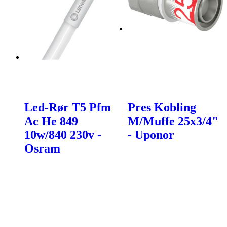
Led-Rør T5 Pfm
Pres Kobling
Ac He 849
M/Muffe 25x3/4"
10w/840 230v -
- Uponor
Osram