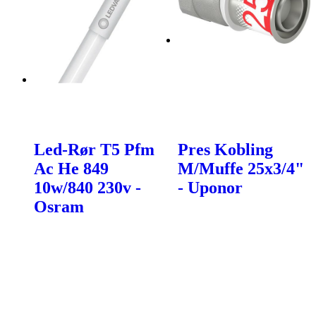
Led-Rør T5 Pfm
Pres Kobling
Ac He 849
M/Muffe 25x3/4"
10w/840 230v -
- Uponor
Osram