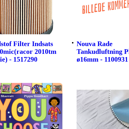
tof Filter Indsats
Nouva Rade
30mic(racor 2010tm
Tankudluftning P
ie) - 1517290
ø16mm - 1100931