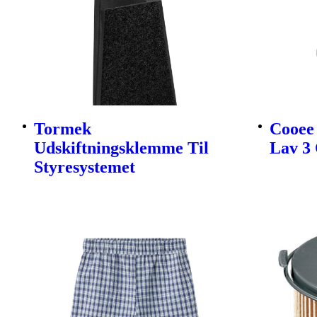
Tormek
Cooee 
Udskiftningsklemme Til
Lav 3 
Styresystemet