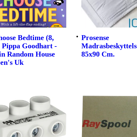
oose Bedtime (8,
Prosense
| Pippa Goodhart -
Madrasbeskyttels
in Random House
85x90 Cm.
en's Uk