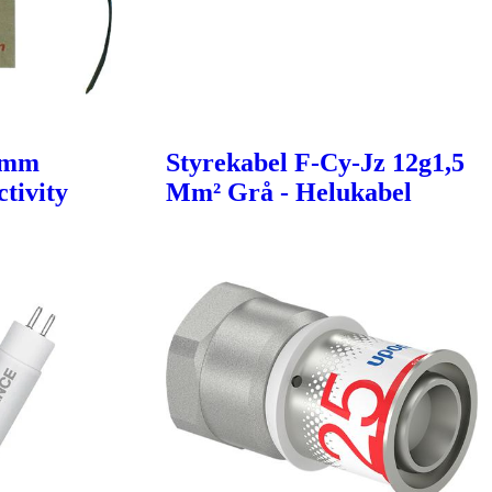
6mm
Styrekabel F-Cy-Jz 12g1,5
tivity
Mm² Grå - Helukabel