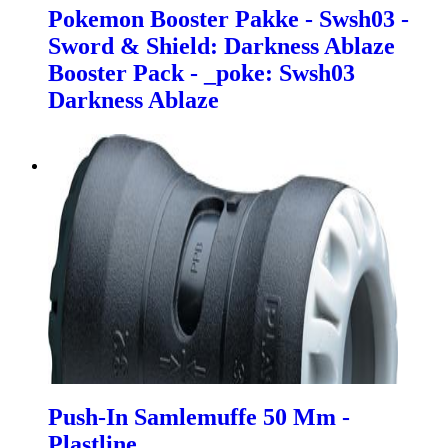
Pokemon Booster Pakke - Swsh03 -
Sword & Shield: Darkness Ablaze
Booster Pack - _poke: Swsh03
Darkness Ablaze
Push-In Samlemuffe 50 Mm -
Plastline