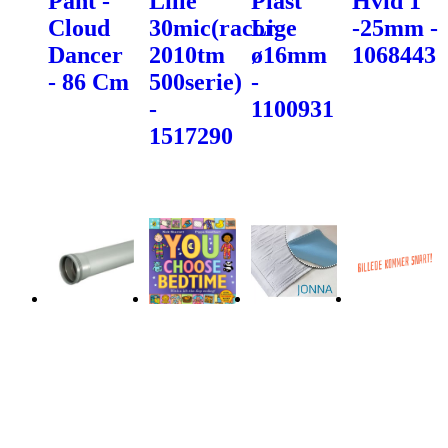
Pant -
Lille
Plast
Hvid 1"
Cloud
30mic(racor
Lige
-25mm -
Dancer
2010tm
ø16mm
1068443
- 86 Cm
500serie)
-
-
1100931
1517290