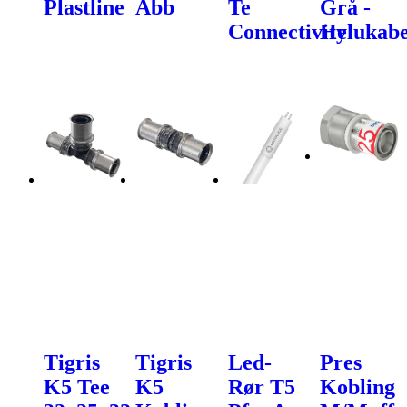
Plastline
Abb
Te
Grå -
Connectivity
Helukabe
Tigris
Tigris
Led-
Pres
K5 Tee
K5
Rør T5
Kobling