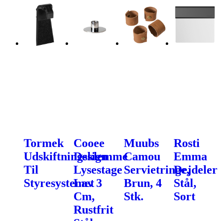
Tormek
Cooee
Muubs
Rosti
Udskiftningsklemme
Design
Camou
Emma
Til
Lysestage
Servietringe,
Dejdeler
Styresystemet
Lav 3
Brun, 4
Stål,
Cm,
Stk.
Sort
Rustfrit