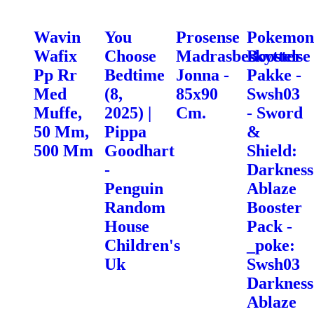
Wavin
You
Prosense
Pokemon
Wafix
Choose
Madrasbeskyttelse
Booster
Pp Rr
Bedtime
Jonna -
Pakke -
Med
(8,
85x90
Swsh03
Muffe,
2025) |
Cm.
- Sword
50 Mm,
Pippa
&
500 Mm
Goodhart
Shield:
-
Darkness
Penguin
Ablaze
Random
Booster
House
Pack -
Children's
_poke:
Uk
Swsh03
Darkness
Ablaze