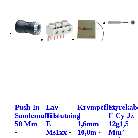
Push-In
Lav
Krympeflex
Styrekab
Samlemuffe
Tilslutning
1
F-Cy-Jz
50 Mm
F.
1,6mm
12g1,5
-
Ms1xx -
10,0m -
Mm²