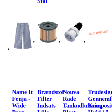
Stål
Name It
Brændstof
Nouva
Trudesig
Fenja -
Filter
Rade
Gennemf
Wide
Indsats
Tankudluftning
Komposi