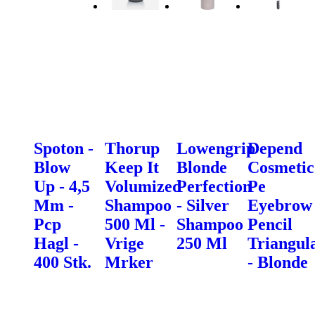
Spoton -
Thorup
Lowengrip
Depend
Blow
Keep It
Blonde
Cosmetic
Up - 4,5
Volumized
Perfection
Pe
Mm -
Shampoo
- Silver
Eyebrow
Pcp
500 Ml -
Shampoo
Pencil
Hagl -
Vrige
250 Ml
Triangul
400 Stk.
Mrker
- Blonde