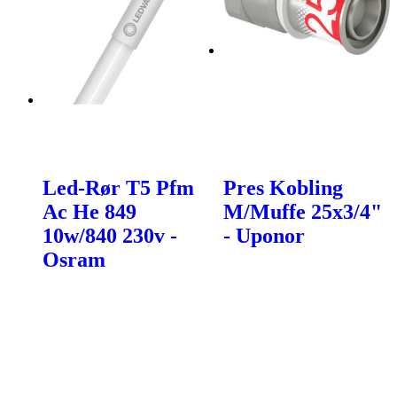
Led-Rør T5 Pfm
Pres Kobling
Ac He 849
M/Muffe 25x3/4"
10w/840 230v -
- Uponor
Osram