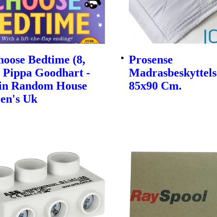
oose Bedtime (8,
Prosense
| Pippa Goodhart -
Madrasbeskyttels
in Random House
85x90 Cm.
en's Uk