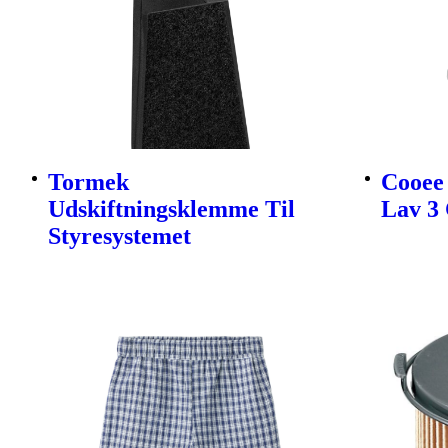
Tormek
Cooee 
Udskiftningsklemme Til
Lav 3 
Styresystemet