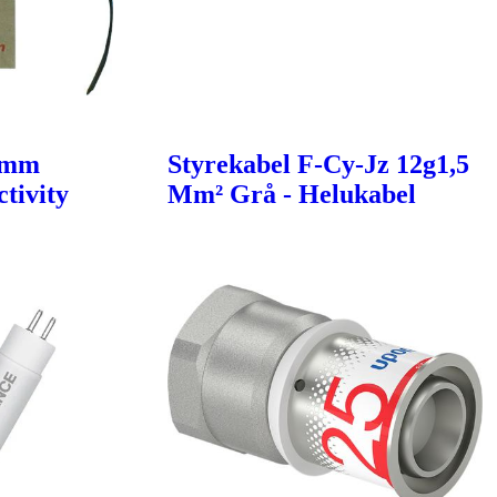
6mm
Styrekabel F-Cy-Jz 12g1,5
tivity
Mm² Grå - Helukabel