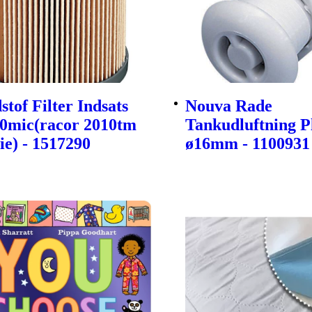
tof Filter Indsats
Nouva Rade
30mic(racor 2010tm
Tankudluftning P
ie) - 1517290
ø16mm - 1100931