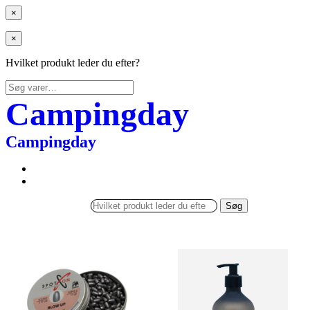
×
×
Hvilket produkt leder du efter?
Søg
efter:
Campingday
Campingday
Søg