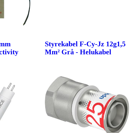
6mm
Styrekabel F-Cy-Jz 12g1,5
tivity
Mm² Grå - Helukabel