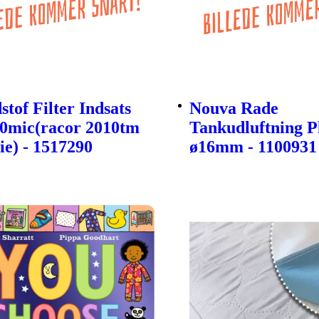
tof Filter Indsats
Nouva Rade
30mic(racor 2010tm
Tankudluftning P
ie) - 1517290
ø16mm - 1100931