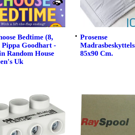
oose Bedtime (8,
Prosense
| Pippa Goodhart -
Madrasbeskyttels
in Random House
85x90 Cm.
en's Uk