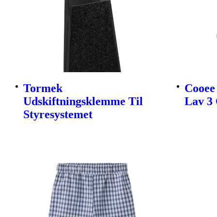
Tormek
Cooee 
Udskiftningsklemme Til
Lav 3 
Styresystemet