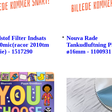
tof Filter Indsats
Nouva Rade
30mic(racor 2010tm
Tankudluftning P
ie) - 1517290
ø16mm - 1100931