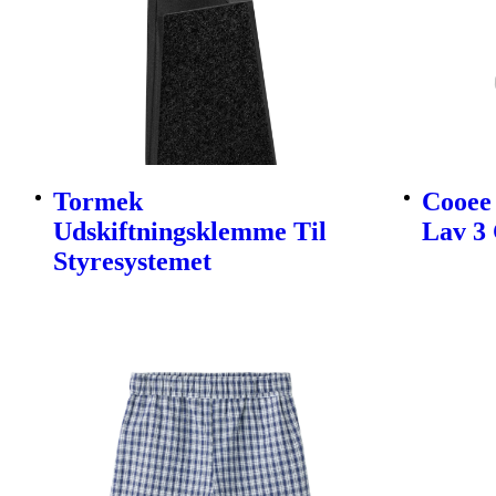
Tormek
Cooee 
Udskiftningsklemme Til
Lav 3 
Styresystemet