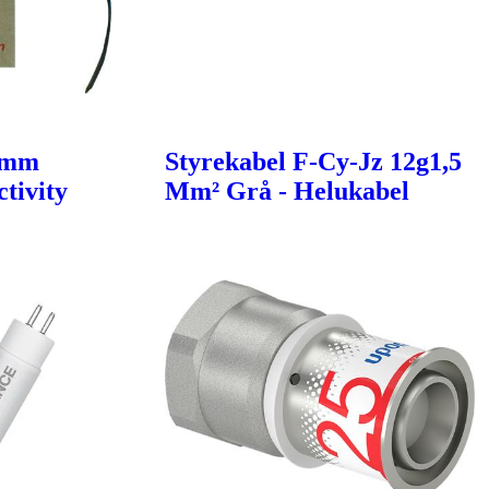
6mm
Styrekabel F-Cy-Jz 12g1,5
tivity
Mm² Grå - Helukabel