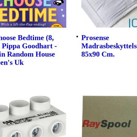
oose Bedtime (8,
Prosense
| Pippa Goodhart -
Madrasbeskyttels
in Random House
85x90 Cm.
en's Uk