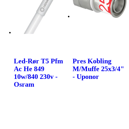
Led-Rør T5 Pfm
Pres Kobling
Ac He 849
M/Muffe 25x3/4"
10w/840 230v -
- Uponor
Osram