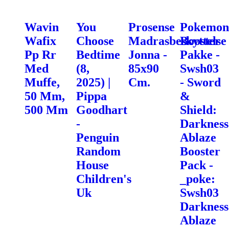
Wavin
You
Prosense
Pokemon
Wafix
Choose
Madrasbeskyttelse
Booster
Pp Rr
Bedtime
Jonna -
Pakke -
Med
(8,
85x90
Swsh03
Muffe,
2025) |
Cm.
- Sword
50 Mm,
Pippa
&
500 Mm
Goodhart
Shield:
-
Darkness
Penguin
Ablaze
Random
Booster
House
Pack -
Children's
_poke:
Uk
Swsh03
Darkness
Ablaze