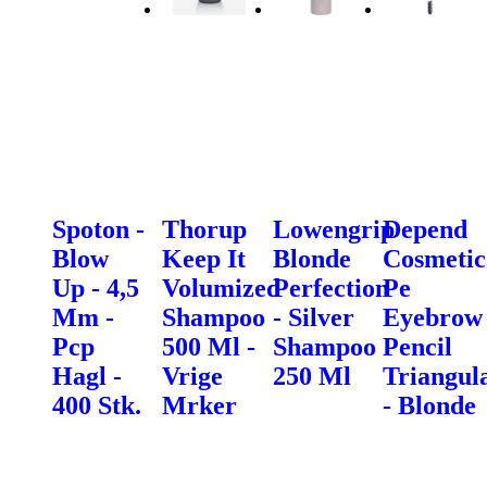
Spoton -
Thorup
Lowengrip
Depend
Blow
Keep It
Blonde
Cosmetic
Up - 4,5
Volumized
Perfection
Pe
Mm -
Shampoo
- Silver
Eyebrow
Pcp
500 Ml -
Shampoo
Pencil
Hagl -
Vrige
250 Ml
Triangul
400 Stk.
Mrker
- Blonde