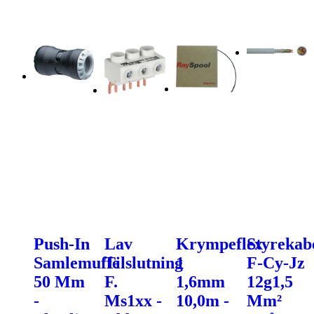
Push-In
Lav
Krympeflex
Styrekab
Samlemuffe
Tilslutning
1
F-Cy-Jz
50 Mm
F.
1,6mm
12g1,5
-
Ms1xx -
10,0m -
Mm²