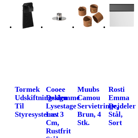
Tormek
Cooee
Muubs
Rosti
Udskiftningsklemme
Design
Camou
Emma
Til
Lysestage
Servietringe,
Dejdeler
Styresystemet
Lav 3
Brun, 4
Stål,
Cm,
Stk.
Sort
Rustfrit