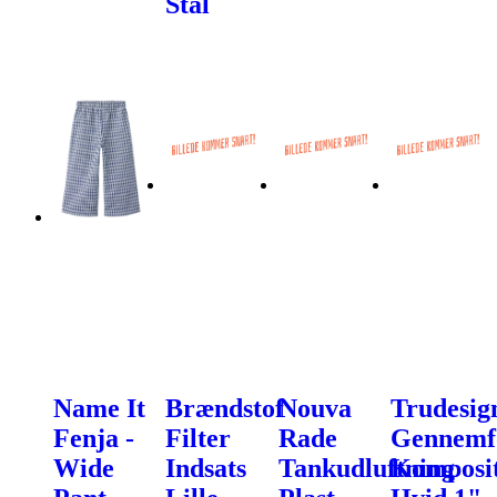
Stål
Name It
Brændstof
Nouva
Trudesig
Fenja -
Filter
Rade
Gennemf
Wide
Indsats
Tankudluftning
Komposi