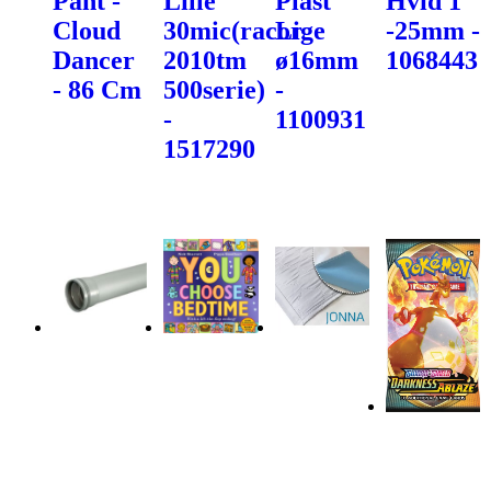
Pant -
Lille
Plast
Hvid 1"
Cloud
30mic(racor
Lige
-25mm -
Dancer
2010tm
ø16mm
1068443
- 86 Cm
500serie)
-
-
1100931
1517290