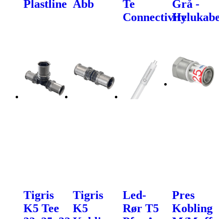
Plastline
Abb
Te
Grå -
Connectivity
Helukabe
Tigris
Tigris
Led-
Pres
K5 Tee
K5
Rør T5
Kobling