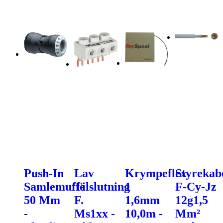
Push-In
Lav
Krympeflex
Styrekab
Samlemuffe
Tilslutning
1
F-Cy-Jz
50 Mm
F.
1,6mm
12g1,5
-
Ms1xx -
10,0m -
Mm²