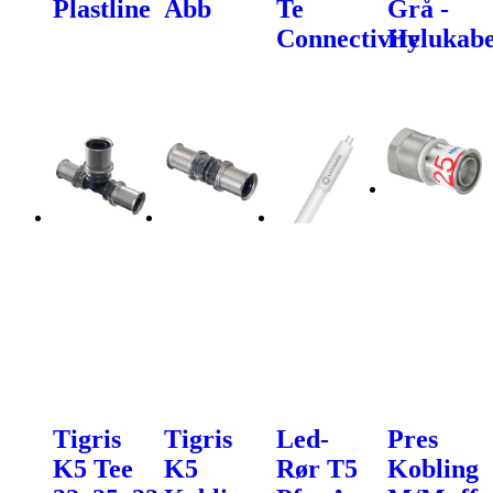
Plastline
Abb
Te
Grå -
Connectivity
Helukabe
Tigris
Tigris
Led-
Pres
K5 Tee
K5
Rør T5
Kobling