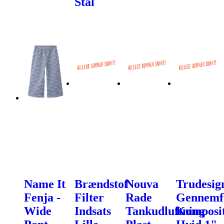
Stål
Name It
Brændstof
Nouva
Trudesig
Fenja -
Filter
Rade
Gennemf
Wide
Indsats
Tankudluftning
Komposi