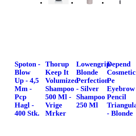
Spoton -
Thorup
Lowengrip
Depend
Blow
Keep It
Blonde
Cosmetic
Up - 4,5
Volumized
Perfection
Pe
Mm -
Shampoo
- Silver
Eyebrow
Pcp
500 Ml -
Shampoo
Pencil
Hagl -
Vrige
250 Ml
Triangul
400 Stk.
Mrker
- Blonde