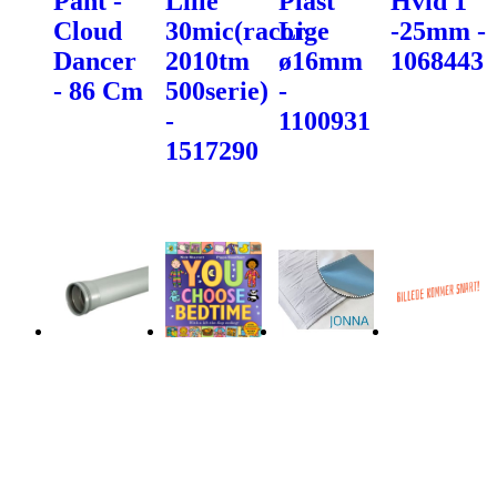
Pant -
Lille
Plast
Hvid 1"
Cloud
30mic(racor
Lige
-25mm -
Dancer
2010tm
ø16mm
1068443
- 86 Cm
500serie)
-
-
1100931
1517290