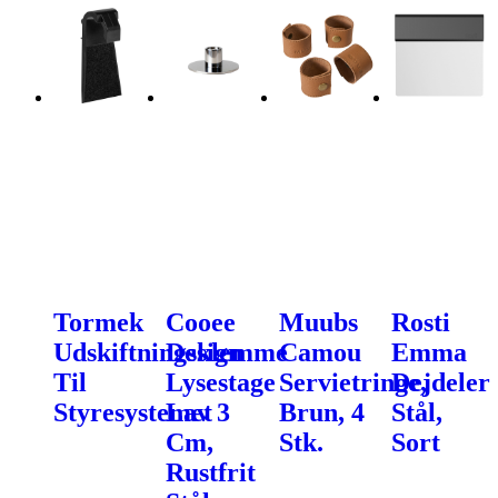
Tormek
Cooee
Muubs
Rosti
Udskiftningsklemme
Design
Camou
Emma
Til
Lysestage
Servietringe,
Dejdeler
Styresystemet
Lav 3
Brun, 4
Stål,
Cm,
Stk.
Sort
Rustfrit