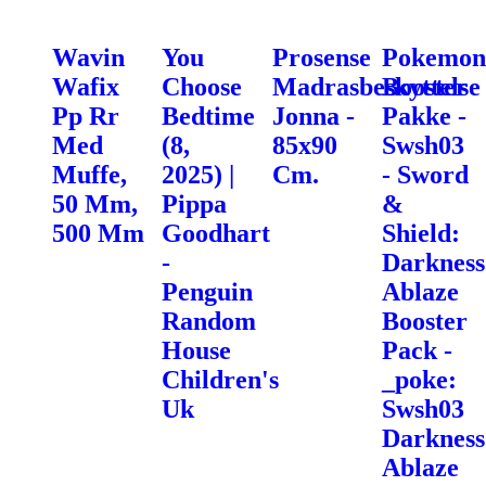
Wavin
You
Prosense
Pokemon
Wafix
Choose
Madrasbeskyttelse
Booster
Pp Rr
Bedtime
Jonna -
Pakke -
Med
(8,
85x90
Swsh03
Muffe,
2025) |
Cm.
- Sword
50 Mm,
Pippa
&
500 Mm
Goodhart
Shield:
-
Darkness
Penguin
Ablaze
Random
Booster
House
Pack -
Children's
_poke:
Uk
Swsh03
Darkness
Ablaze