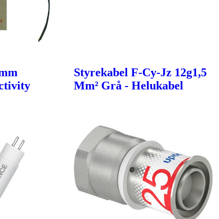
6mm
Styrekabel F-Cy-Jz 12g1,5
tivity
Mm² Grå - Helukabel