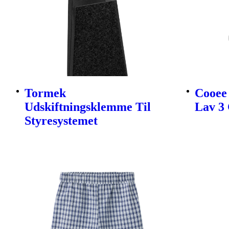
Tormek
Cooee 
Udskiftningsklemme Til
Lav 3 
Styresystemet