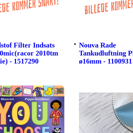
tof Filter Indsats
Nouva Rade
30mic(racor 2010tm
Tankudluftning P
ie) - 1517290
ø16mm - 1100931