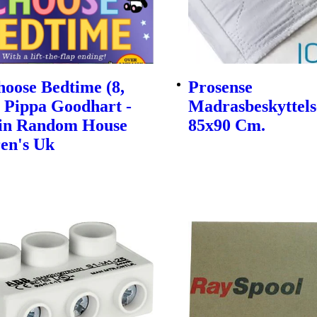
oose Bedtime (8,
Prosense
| Pippa Goodhart -
Madrasbeskyttels
in Random House
85x90 Cm.
en's Uk