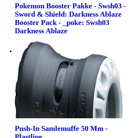
Pokemon Booster Pakke - Swsh03 -
Sword & Shield: Darkness Ablaze
Booster Pack - _poke: Swsh03
Darkness Ablaze
Push-In Samlemuffe 50 Mm -
Plastline