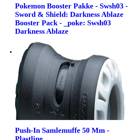
Pokemon Booster Pakke - Swsh03 -
Sword & Shield: Darkness Ablaze
Booster Pack - _poke: Swsh03
Darkness Ablaze
Push-In Samlemuffe 50 Mm -
Plastline