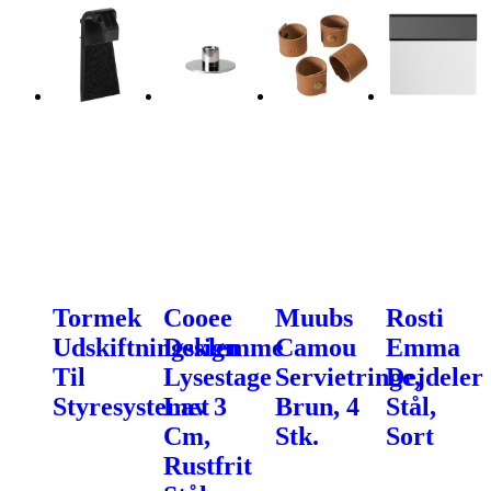
Tormek
Cooee
Muubs
Rosti
Udskiftningsklemme
Design
Camou
Emma
Til
Lysestage
Servietringe,
Dejdeler
Styresystemet
Lav 3
Brun, 4
Stål,
Cm,
Stk.
Sort
Rustfrit