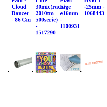
Pant -
Lille
Plast
Hvid 1"
Cloud
30mic(racor
Lige
-25mm -
Dancer
2010tm
ø16mm
1068443
- 86 Cm
500serie)
-
-
1100931
1517290