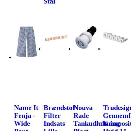
Stål
Name It
Brændstof
Nouva
Trudesig
Fenja -
Filter
Rade
Gennemf
Wide
Indsats
Tankudluftning
Komposi