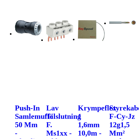
Push-In
Lav
Krympeflex
Styrekab
Samlemuffe
Tilslutning
1
F-Cy-Jz
50 Mm
F.
1,6mm
12g1,5
-
Ms1xx -
10,0m -
Mm²