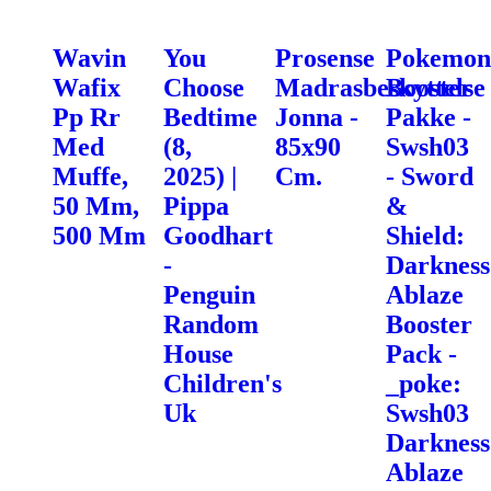
Wavin
You
Prosense
Pokemon
Wafix
Choose
Madrasbeskyttelse
Booster
Pp Rr
Bedtime
Jonna -
Pakke -
Med
(8,
85x90
Swsh03
Muffe,
2025) |
Cm.
- Sword
50 Mm,
Pippa
&
500 Mm
Goodhart
Shield:
-
Darkness
Penguin
Ablaze
Random
Booster
House
Pack -
Children's
_poke:
Uk
Swsh03
Darkness
Ablaze