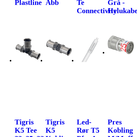
Plastline
Abb
Te
Grå -
Connectivity
Helukabe
Tigris
Tigris
Led-
Pres
K5 Tee
K5
Rør T5
Kobling