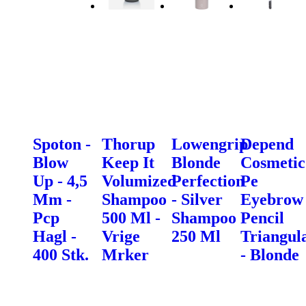
Spoton -
Thorup
Lowengrip
Depend
Blow
Keep It
Blonde
Cosmetic
Up - 4,5
Volumized
Perfection
Pe
Mm -
Shampoo
- Silver
Eyebrow
Pcp
500 Ml -
Shampoo
Pencil
Hagl -
Vrige
250 Ml
Triangul
400 Stk.
Mrker
- Blonde