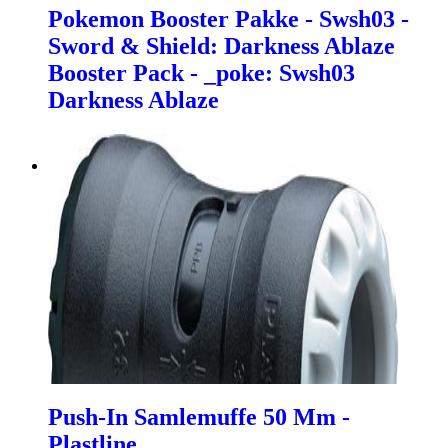
Pokemon Booster Pakke - Swsh03 -
Sword & Shield: Darkness Ablaze
Booster Pack - _poke: Swsh03
Darkness Ablaze
Push-In Samlemuffe 50 Mm -
Plastline