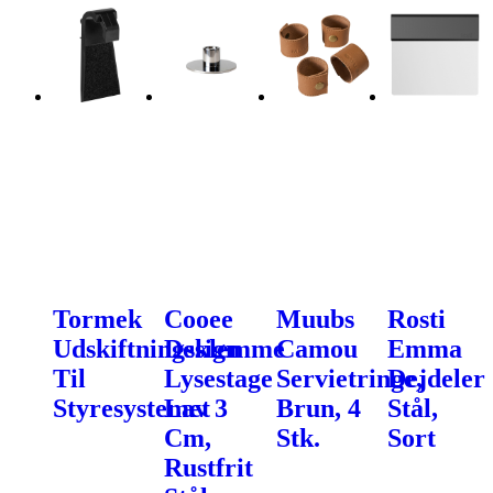
Tormek
Cooee
Muubs
Rosti
Udskiftningsklemme
Design
Camou
Emma
Til
Lysestage
Servietringe,
Dejdeler
Styresystemet
Lav 3
Brun, 4
Stål,
Cm,
Stk.
Sort
Rustfrit