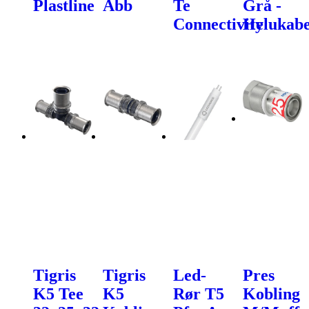
Plastline
Abb
Te
Grå -
Connectivity
Helukabe
Tigris
Tigris
Led-
Pres
K5 Tee
K5
Rør T5
Kobling