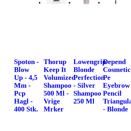
Spoton -
Thorup
Lowengrip
Depend
Blow
Keep It
Blonde
Cosmetic
Up - 4,5
Volumized
Perfection
Pe
Mm -
Shampoo
- Silver
Eyebrow
Pcp
500 Ml -
Shampoo
Pencil
Hagl -
Vrige
250 Ml
Triangul
400 Stk.
Mrker
- Blonde