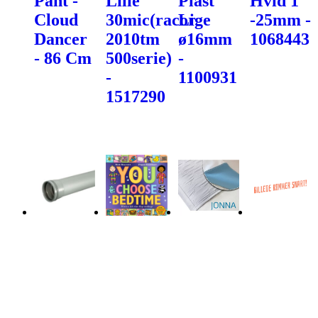
Pant -
Lille
Plast
Hvid 1"
Cloud
30mic(racor
Lige
-25mm -
Dancer
2010tm
ø16mm
1068443
- 86 Cm
500serie)
-
-
1100931
1517290