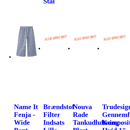
Stål
Name It
Brændstof
Nouva
Trudesig
Fenja -
Filter
Rade
Gennemf
Wide
Indsats
Tankudluftning
Komposi