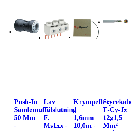
Push-In
Lav
Krympeflex
Styrekab
Samlemuffe
Tilslutning
1
F-Cy-Jz
50 Mm
F.
1,6mm
12g1,5
-
Ms1xx -
10,0m -
Mm²