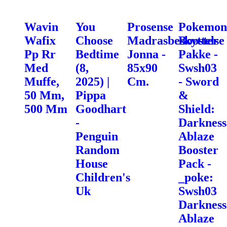
Wavin
You
Prosense
Pokemon
Wafix
Choose
Madrasbeskyttelse
Booster
Pp Rr
Bedtime
Jonna -
Pakke -
Med
(8,
85x90
Swsh03
Muffe,
2025) |
Cm.
- Sword
50 Mm,
Pippa
&
500 Mm
Goodhart
Shield:
-
Darkness
Penguin
Ablaze
Random
Booster
House
Pack -
Children's
_poke:
Uk
Swsh03
Darkness
Ablaze