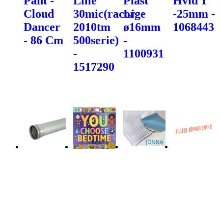
Pant -
Lille
Plast
Hvid 1"
Cloud
30mic(racor
Lige
-25mm -
Dancer
2010tm
ø16mm
1068443
- 86 Cm
500serie)
-
-
1100931
1517290