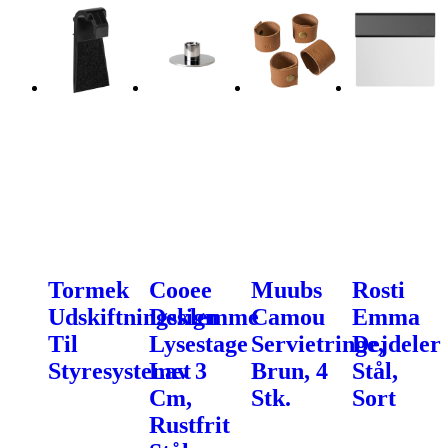
Tormek
Cooee
Muubs
Rosti
Udskiftningsklemme
Design
Camou
Emma
Til
Lysestage
Servietringe,
Dejdeler
Styresystemet
Lav 3
Brun, 4
Stål,
Cm,
Stk.
Sort
Rustfrit