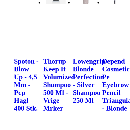
Spoton -
Thorup
Lowengrip
Depend
Blow
Keep It
Blonde
Cosmetic
Up - 4,5
Volumized
Perfection
Pe
Mm -
Shampoo
- Silver
Eyebrow
Pcp
500 Ml -
Shampoo
Pencil
Hagl -
Vrige
250 Ml
Triangul
400 Stk.
Mrker
- Blonde