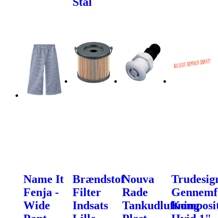
Stål
Name It
Brændstof
Nouva
Trudesig
Fenja -
Filter
Rade
Gennemf
Wide
Indsats
Tankudluftning
Komposi