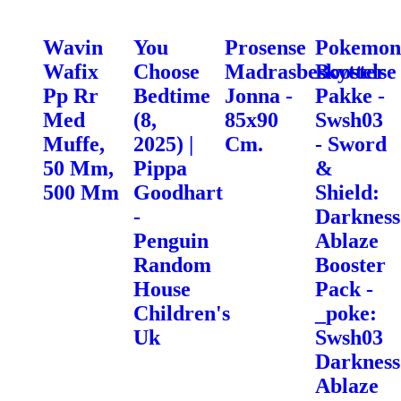
Wavin
You
Prosense
Pokemon
Wafix
Choose
Madrasbeskyttelse
Booster
Pp Rr
Bedtime
Jonna -
Pakke -
Med
(8,
85x90
Swsh03
Muffe,
2025) |
Cm.
- Sword
50 Mm,
Pippa
&
500 Mm
Goodhart
Shield:
-
Darkness
Penguin
Ablaze
Random
Booster
House
Pack -
Children's
_poke:
Uk
Swsh03
Darkness
Ablaze