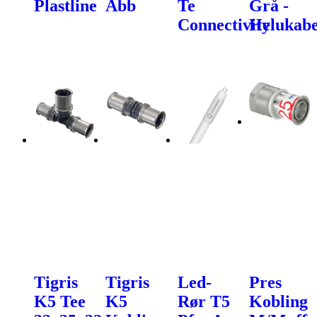
Plastline
Abb
Te
Grå -
Connectivity
Helukabe
Tigris
Tigris
Led-
Pres
K5 Tee
K5
Rør T5
Kobling