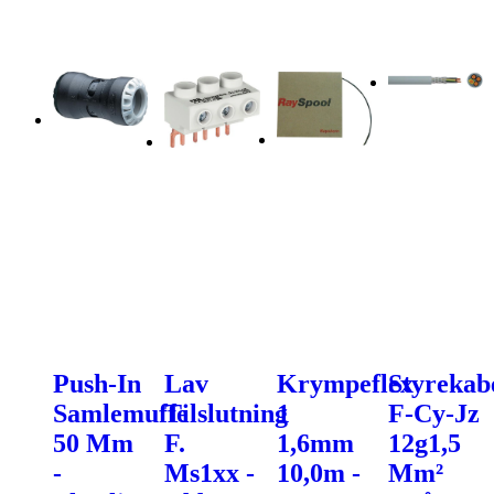
Push-In
Lav
Krympeflex
Styrekab
Samlemuffe
Tilslutning
1
F-Cy-Jz
50 Mm
F.
1,6mm
12g1,5
-
Ms1xx -
10,0m -
Mm²