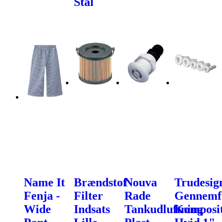
Stål
Name It
Brændstof
Nouva
Trudesig
Fenja -
Filter
Rade
Gennemf
Wide
Indsats
Tankudluftning
Komposi