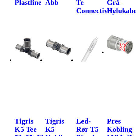
Plastline
Abb
Te
Grå -
Connectivity
Helukabe
Tigris
Tigris
Led-
Pres
K5 Tee
K5
Rør T5
Kobling