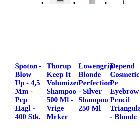
Spoton -
Thorup
Lowengrip
Depend
Blow
Keep It
Blonde
Cosmetic
Up - 4,5
Volumized
Perfection
Pe
Mm -
Shampoo
- Silver
Eyebrow
Pcp
500 Ml -
Shampoo
Pencil
Hagl -
Vrige
250 Ml
Triangul
400 Stk.
Mrker
- Blonde