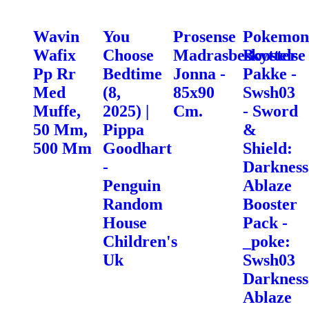
Wavin
You
Prosense
Pokemon
Wafix
Choose
Madrasbeskyttelse
Booster
Pp Rr
Bedtime
Jonna -
Pakke -
Med
(8,
85x90
Swsh03
Muffe,
2025) |
Cm.
- Sword
50 Mm,
Pippa
&
500 Mm
Goodhart
Shield:
-
Darkness
Penguin
Ablaze
Random
Booster
House
Pack -
Children's
_poke:
Uk
Swsh03
Darkness
Ablaze