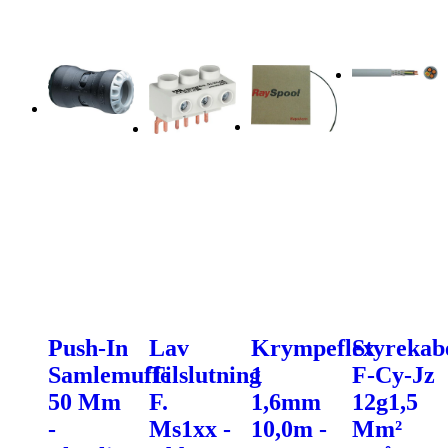
Push-In
Lav
Krympeflex
Styrekab
Samlemuffe
Tilslutning
1
F-Cy-Jz
50 Mm
F.
1,6mm
12g1,5
-
Ms1xx -
10,0m -
Mm²