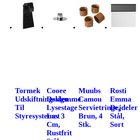
Tormek
Cooee
Muubs
Rosti
Udskiftningsklemme
Design
Camou
Emma
Til
Lysestage
Servietringe,
Dejdeler
Styresystemet
Lav 3
Brun, 4
Stål,
Cm,
Stk.
Sort
Rustfrit