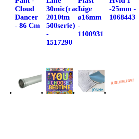
Pant -
Lille
Plast
Hvid 1"
Cloud
30mic(racor
Lige
-25mm -
Dancer
2010tm
ø16mm
1068443
- 86 Cm
500serie)
-
-
1100931
1517290