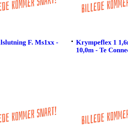
lslutning F. Ms1xx -
Krympeflex 1 1,
10,0m - Te Connec