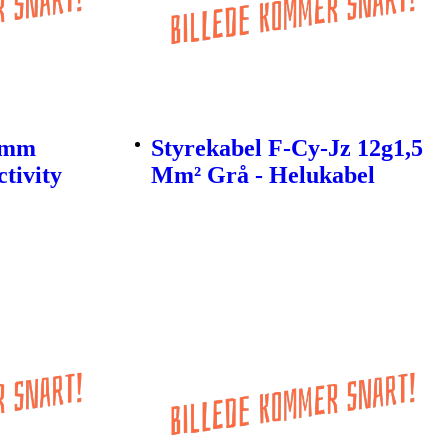
6mm
Styrekabel F-Cy-Jz 12g1,5
tivity
Mm² Grå - Helukabel