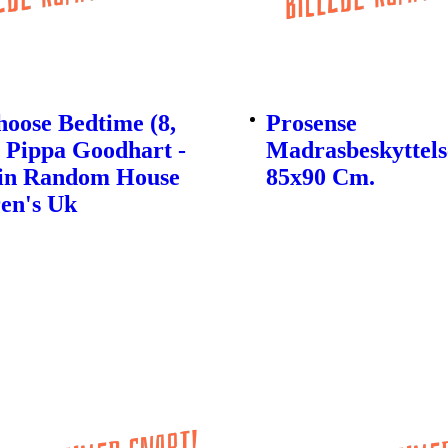
oose Bedtime (8,
Prosense
| Pippa Goodhart -
Madrasbeskyttels
in Random House
85x90 Cm.
en's Uk