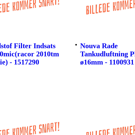
tof Filter Indsats
Nouva Rade
30mic(racor 2010tm
Tankudluftning P
ie) - 1517290
ø16mm - 1100931