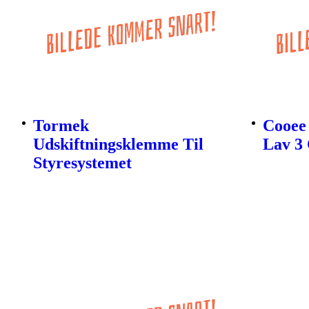
Tormek
Cooee 
Udskiftningsklemme Til
Lav 3 
Styresystemet