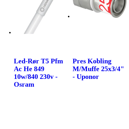
Led-Rør T5 Pfm
Pres Kobling
Ac He 849
M/Muffe 25x3/4"
10w/840 230v -
- Uponor
Osram